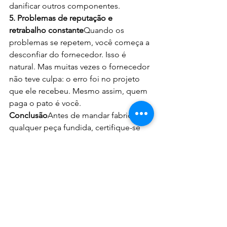
danificar outros componentes.
5. Problemas de reputação e 
retrabalho constante
Quando os 
problemas se repetem, você começa a 
desconfiar do fornecedor. Isso é 
natural. Mas muitas vezes o fornecedor 
não teve culpa: o erro foi no projeto 
que ele recebeu. Mesmo assim, quem 
paga o pato é você.
Conclusão
Antes de mandar fabricar 
qualquer peça fundida, certifique-se 
de que o projeto foi bem elaborado, 
por profissionais que entendem tanto 
de desenho técnico quanto de 
fundição. Um bom projeto evita 
desperdício, garante qualidade e 
protege o seu investimento.
Referências
CAMPOS, J. R. Fundição moderna: 